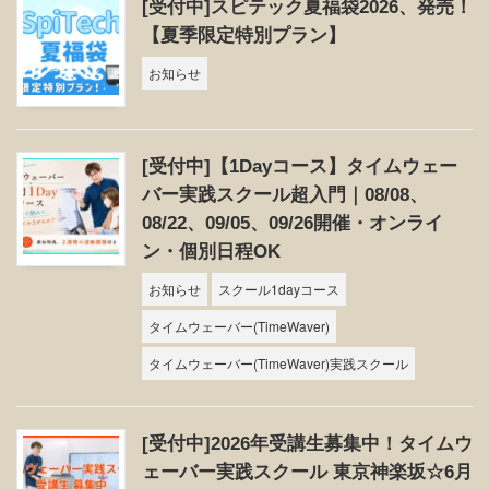
[受付中]スピテック夏福袋2026、発売！
【夏季限定特別プラン】
お知らせ
[受付中]【1Dayコース】タイムウェー
バー実践スクール超入門｜08/08、
08/22、09/05、09/26開催・オンライ
ン・個別日程OK
お知らせ
スクール1dayコース
タイムウェーバー(TimeWaver)
タイムウェーバー(TimeWaver)実践スクール
[受付中]2026年受講生募集中！タイムウ
ェーバー実践スクール 東京神楽坂☆6月