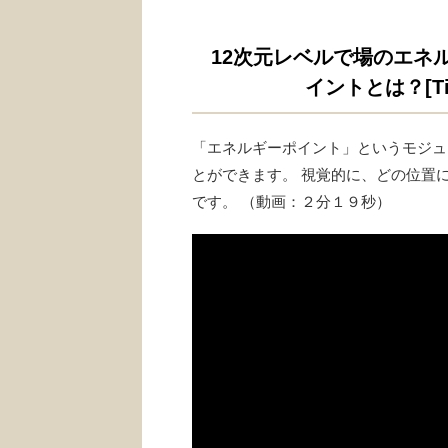
12次元レベルで場のエネ
イントとは？[Ti
「エネルギーポイント」というモジュ
とができます。 視覚的に、どの位置
です。 （動画：２分１９秒）